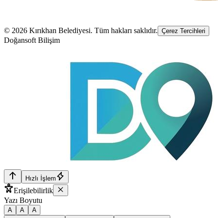
©
2026
Kırıkhan Belediyesi
. Tüm hakları saklıdır.
Çerez Tercihleri
Doğansoft Bilişim
Hızlı İşlem
Erişilebilirlik
Yazı Boyutu
A
A
A