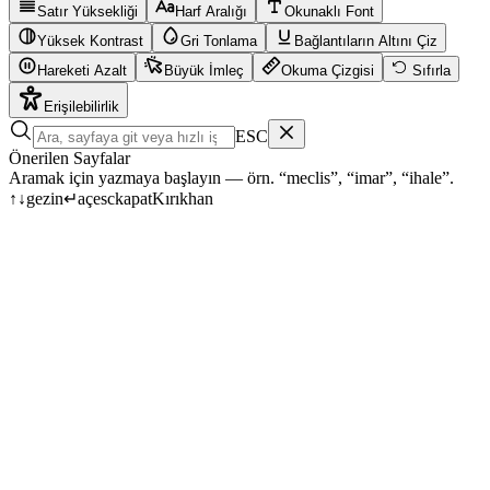
Satır Yüksekliği
Harf Aralığı
Okunaklı Font
Yüksek Kontrast
Gri Tonlama
Bağlantıların Altını Çiz
Hareketi Azalt
Büyük İmleç
Okuma Çizgisi
Sıfırla
Erişilebilirlik
ESC
Önerilen Sayfalar
Aramak için yazmaya başlayın — örn. “meclis”, “imar”, “ihale”.
↑
↓
gezin
↵
aç
esc
kapat
Kırıkhan