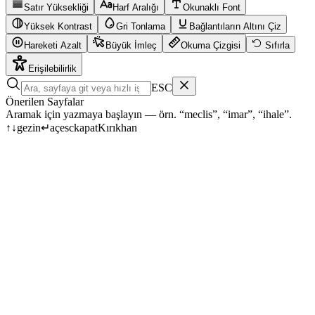
Satır Yüksekliği
Harf Aralığı
Okunaklı Font
Yüksek Kontrast
Gri Tonlama
Bağlantıların Altını Çiz
Hareketi Azalt
Büyük İmleç
Okuma Çizgisi
Sıfırla
Erişilebilirlik
ESC
Önerilen Sayfalar
Aramak için yazmaya başlayın — örn. “meclis”, “imar”, “ihale”.
↑
↓
gezin
↵
aç
esc
kapat
Kırıkhan