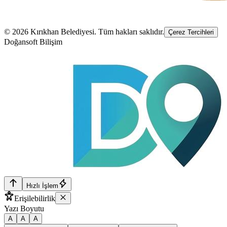
©
2026
Kırıkhan Belediyesi
. Tüm hakları saklıdır.
Çerez Tercihleri
Doğansoft Bilişim
Hızlı İşlem
Erişilebilirlik
Yazı Boyutu
A
A
A