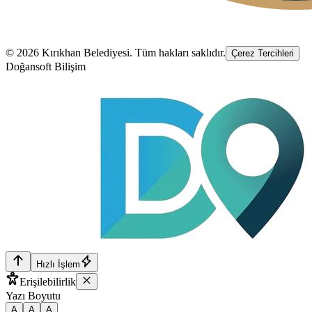
©
2026
Kırıkhan Belediyesi
. Tüm hakları saklıdır.
Çerez Tercihleri
Doğansoft Bilişim
Hızlı İşlem
Erişilebilirlik
Yazı Boyutu
A
A
A