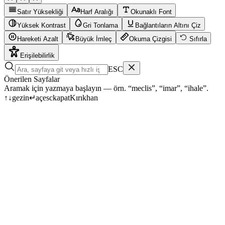
Satır Yüksekliği
Harf Aralığı
Okunaklı Font
Yüksek Kontrast
Gri Tonlama
Bağlantıların Altını Çiz
Hareketi Azalt
Büyük İmleç
Okuma Çizgisi
Sıfırla
Erişilebilirlik
ESC
Önerilen Sayfalar
Aramak için yazmaya başlayın — örn. “meclis”, “imar”, “ihale”.
↑
↓
gezin
↵
aç
esc
kapat
Kırıkhan