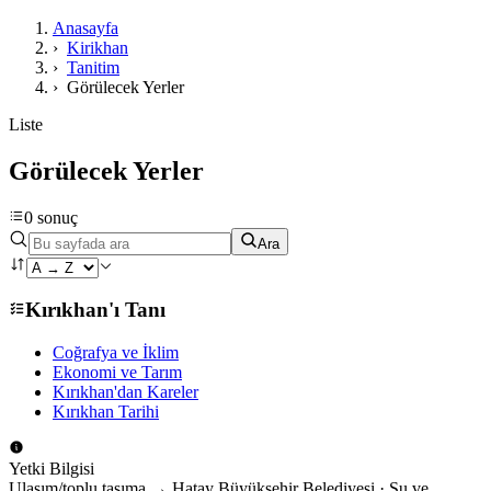
Anasayfa
›
Kirikhan
›
Tanitim
›
Görülecek Yerler
Liste
Görülecek Yerler
0 sonuç
Ara
Kırıkhan'ı Tanı
Coğrafya ve İklim
Ekonomi ve Tarım
Kırıkhan'dan Kareler
Kırıkhan Tarihi
Yetki Bilgisi
Ulaşım/toplu taşıma → Hatay Büyükşehir Belediyesi · Su ve