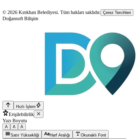
©
2026
Kırıkhan Belediyesi
. Tüm hakları saklıdır.
Çerez Tercihleri
Doğansoft Bilişim
Hızlı İşlem
Erişilebilirlik
Yazı Boyutu
A
A
A
Satır Yüksekliği
Harf Aralığı
Okunaklı Font