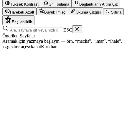
Yüksek Kontrast
Gri Tonlama
Bağlantıların Altını Çiz
Hareketi Azalt
Büyük İmleç
Okuma Çizgisi
Sıfırla
Erişilebilirlik
ESC
Önerilen Sayfalar
Aramak için yazmaya başlayın — örn. “meclis”, “imar”, “ihale”.
↑
↓
gezin
↵
aç
esc
kapat
Kırıkhan