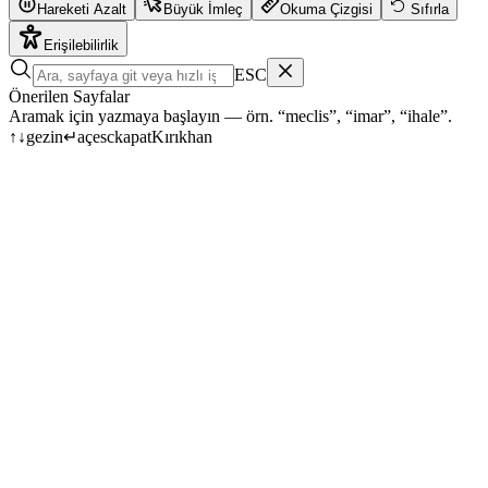
Hareketi Azalt
Büyük İmleç
Okuma Çizgisi
Sıfırla
Erişilebilirlik
ESC
Önerilen Sayfalar
Aramak için yazmaya başlayın — örn. “meclis”, “imar”, “ihale”.
↑
↓
gezin
↵
aç
esc
kapat
Kırıkhan