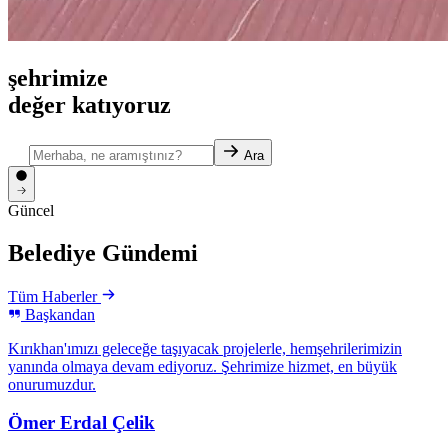
şehrimize
değer
katıyoruz
Ara
Güncel
Belediye Gündemi
Tüm Haberler
Başkandan
Kırıkhan'ımızı geleceğe taşıyacak projelerle, hemşehrilerimizin
yanında olmaya devam ediyoruz. Şehrimize hizmet, en büyük
onurumuzdur.
Ömer Erdal Çelik