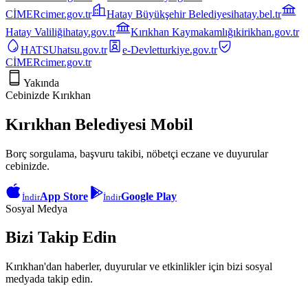
CİMER
cimer.gov.tr
Hatay Büyükşehir Belediyesi
hatay.bel.tr
Hatay Valiliği
hatay.gov.tr
Kırıkhan Kaymakamlığı
kirikhan.gov.tr
HATSU
hatsu.gov.tr
e-Devlet
turkiye.gov.tr
CİMER
cimer.gov.tr
Yakında
Cebinizde Kırıkhan
Kırıkhan Belediyesi Mobil
Borç sorgulama, başvuru takibi, nöbetçi eczane ve duyurular
cebinizde.
App Store
Google Play
İndir
İndir
Sosyal Medya
Bizi Takip Edin
Kırıkhan'dan haberler, duyurular ve etkinlikler için bizi sosyal
medyada takip edin.