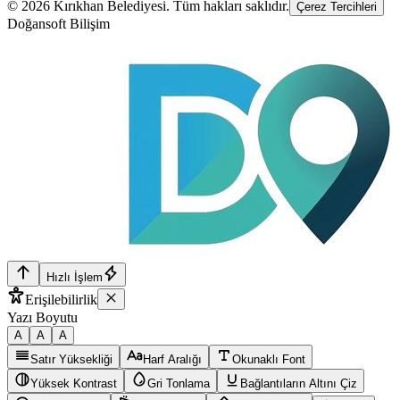
©
2026
Kırıkhan Belediyesi
. Tüm hakları saklıdır.
Çerez Tercihleri
Doğansoft Bilişim
Hızlı İşlem
Erişilebilirlik
Yazı Boyutu
A
A
A
Satır Yüksekliği
Harf Aralığı
Okunaklı Font
Yüksek Kontrast
Gri Tonlama
Bağlantıların Altını Çiz