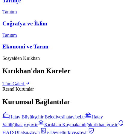
Tarihçe
Tanıtım
Coğrafya ve İklim
Tanıtım
Ekonomi ve Tarım
Sosyalden Kırıkhan
Kırıkhan'dan Kareler
Tüm Galeri
Resmî Kurumlar
Kurumsal Bağlantılar
Hatay Büyükşehir Belediyesi
hatay.bel.tr
Hatay
Valiliği
hatay.gov.tr
Kırıkhan Kaymakamlığı
kirikhan.gov.tr
HATSU
hatsu.gov.tr
e-Devlet
turkiye.gov.tr