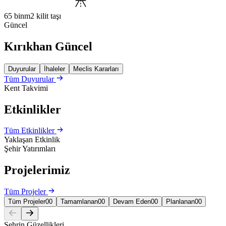
65 bin
m2 kilit taşı
Güncel
Kırıkhan Güncel
Duyurular
İhaleler
Meclis Kararları
Tüm Duyurular
Kent Takvimi
Etkinlikler
Tüm Etkinlikler
Yaklaşan Etkinlik
Şehir Yatırımları
Projelerimiz
Tüm Projeler
Tüm Projeler
00
Tamamlanan
00
Devam Eden
00
Planlanan
00
Şehrin Güzellikleri