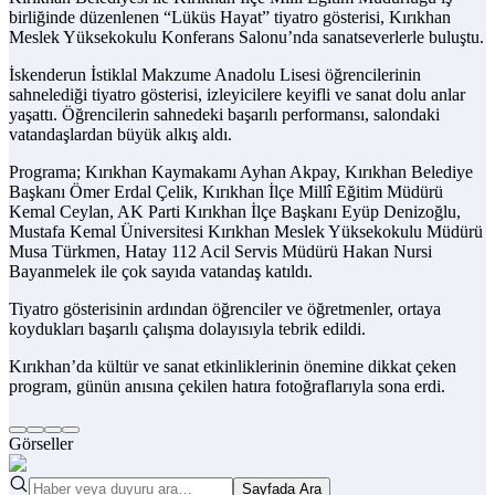
birliğinde düzenlenen “Lüküs Hayat” tiyatro gösterisi, Kırıkhan
Meslek Yüksekokulu Konferans Salonu’nda sanatseverlerle buluştu.
İskenderun İstiklal Makzume Anadolu Lisesi öğrencilerinin
sahnelediği tiyatro gösterisi, izleyicilere keyifli ve sanat dolu anlar
yaşattı. Öğrencilerin sahnedeki başarılı performansı, salondaki
vatandaşlardan büyük alkış aldı.
Programa; Kırıkhan Kaymakamı Ayhan Akpay, Kırıkhan Belediye
Başkanı Ömer Erdal Çelik, Kırıkhan İlçe Millî Eğitim Müdürü
Kemal Ceylan, AK Parti Kırıkhan İlçe Başkanı Eyüp Denizoğlu,
Mustafa Kemal Üniversitesi Kırıkhan Meslek Yüksekokulu Müdürü
Musa Türkmen, Hatay 112 Acil Servis Müdürü Hakan Nursi
Bayanmelek ile çok sayıda vatandaş katıldı.
Tiyatro gösterisinin ardından öğrenciler ve öğretmenler, ortaya
koydukları başarılı çalışma dolayısıyla tebrik edildi.
Kırıkhan’da kültür ve sanat etkinliklerinin önemine dikkat çeken
program, günün anısına çekilen hatıra fotoğraflarıyla sona erdi.
Görseller
Sayfada Ara