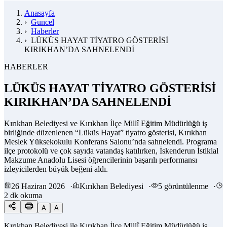
Anasayfa
›
Guncel
›
Haberler
›
LÜKÜS HAYAT TİYATRO GÖSTERİSİ
KIRIKHAN’DA SAHNELENDİ
HABERLER
LÜKÜS HAYAT TİYATRO GÖSTERİSİ
KIRIKHAN’DA SAHNELENDİ
Kırıkhan Belediyesi ve Kırıkhan İlçe Millî Eğitim Müdürlüğü iş
birliğinde düzenlenen “Lüküs Hayat” tiyatro gösterisi, Kırıkhan
Meslek Yüksekokulu Konferans Salonu’nda sahnelendi. Programa
ilçe protokolü ve çok sayıda vatandaş katılırken, İskenderun İstiklal
Makzume Anadolu Lisesi öğrencilerinin başarılı performansı
izleyicilerden büyük beğeni aldı.
26 Haziran 2026
·
Kırıkhan Belediyesi
·
5 görüntülenme
·
2 dk okuma
A
A
Kırıkhan Belediyesi ile Kırıkhan İlçe Millî Eğitim Müdürlüğü iş