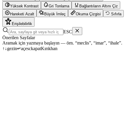
Yüksek Kontrast
Gri Tonlama
Bağlantıların Altını Çiz
Hareketi Azalt
Büyük İmleç
Okuma Çizgisi
Sıfırla
Erişilebilirlik
ESC
Önerilen Sayfalar
Aramak için yazmaya başlayın — örn. “meclis”, “imar”, “ihale”.
↑
↓
gezin
↵
aç
esc
kapat
Kırıkhan