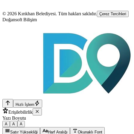
©
2026
Kırıkhan Belediyesi
. Tüm hakları saklıdır.
Çerez Tercihleri
Doğansoft Bilişim
Hızlı İşlem
Erişilebilirlik
Yazı Boyutu
A
A
A
Satır Yüksekliği
Harf Aralığı
Okunaklı Font