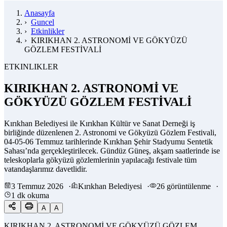
Anasayfa
›
Guncel
›
Etkinlikler
›
KIRIKHAN 2. ASTRONOMİ VE GÖKYÜZÜ
GÖZLEM FESTİVALİ
ETKINLIKLER
KIRIKHAN 2. ASTRONOMİ VE
GÖKYÜZÜ GÖZLEM FESTİVALİ
Kırıkhan Belediyesi ile Kırıkhan Kültür ve Sanat Derneği iş
birliğinde düzenlenen 2. Astronomi ve Gökyüzü Gözlem Festivali,
04-05-06 Temmuz tarihlerinde Kırıkhan Şehir Stadyumu Sentetik
Sahası’nda gerçekleştirilecek. Gündüz Güneş, akşam saatlerinde ise
teleskoplarla gökyüzü gözlemlerinin yapılacağı festivale tüm
vatandaşlarımız davetlidir.
3 Temmuz 2026
·
Kırıkhan Belediyesi
·
26 görüntülenme
·
1 dk okuma
A
A
KIRIKHAN 2. ASTRONOMİ VE GÖKYÜZÜ GÖZLEM