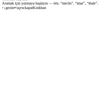
Aramak için yazmaya başlayın — örn. “meclis”, “imar”, “ihale”.
↑
↓
gezin
↵
aç
esc
kapat
Kırıkhan