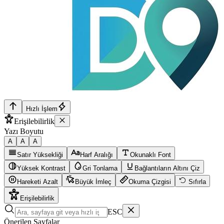
Hızlı İşlem
Erişilebilirlik
Yazı Boyutu
A
A
A
Satır Yüksekliği
Harf Aralığı
Okunaklı Font
Yüksek Kontrast
Gri Tonlama
Bağlantıların Altını Çiz
Hareketi Azalt
Büyük İmleç
Okuma Çizgisi
Sıfırla
Erişilebilirlik
ESC
Önerilen Sayfalar