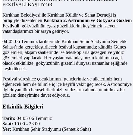
FESTİVALİ BAŞLIYOR
Kırıkhan Belediyesi ile Kırıkhan Kültür ve Sanat Derneği iş
birliğiyle düzenlenen
Kırıkhan 2. Astronomi ve Gökyüzü Gözlem
Festivali
, gökyüzünün eşsiz güzelliklerini keşfetmek isteyen
vatandaşlarımızı bir araya getiriyor.
04-05-06 Temmuz tarihlerinde Kırıkhan Şehir Stadyumu Sentetik
Sahası’nda gerçekleştirilecek festival kapsamında; gündüz Güneş
gözlemleri, akşam saatlerinde ise teleskoplarla gezegen ve yıldız
gözlemleri yapılacak. Her yaştan vatandaşımızın katılımına açık
olacak etkinlikte, gökyüzünün gizemli dünyası uzmanlar eşliğinde
keşfedilecek.
Festival süresince çocuklarımız, gençlerimiz ve ailelerimiz hem
eğlenecek hem de bilimle iç içe keyifli vakit geçirecek. Astronomiye
ilgi duyan tüm hemşehrilerimizi, yıldızların altında unutulmaz bir
gözlem deneyimine davet ediyoruz.
Etkinlik Bilgileri
Tarih:
04-05-06 Temmuz
Saat:
10.00 - 23.00
Yer:
Kırıkhan Şehir Stadyumu (Sentetik Saha)