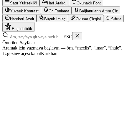
Satır Yüksekliği
Harf Aralığı
Okunaklı Font
Yüksek Kontrast
Gri Tonlama
Bağlantıların Altını Çiz
Hareketi Azalt
Büyük İmleç
Okuma Çizgisi
Sıfırla
Erişilebilirlik
ESC
Önerilen Sayfalar
Aramak için yazmaya başlayın — örn. “meclis”, “imar”, “ihale”.
↑
↓
gezin
↵
aç
esc
kapat
Kırıkhan