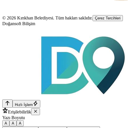
©
2026
Kırıkhan Belediyesi
. Tüm hakları saklıdır.
Çerez Tercihleri
Doğansoft Bilişim
Hızlı İşlem
Erişilebilirlik
Yazı Boyutu
A
A
A