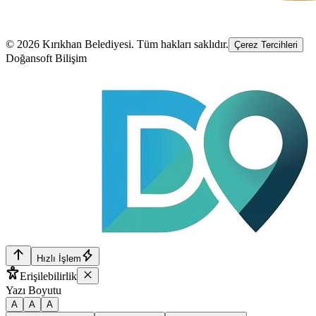
©
2026
Kırıkhan Belediyesi
. Tüm hakları saklıdır.
Çerez Tercihleri
Doğansoft Bilişim
Hızlı İşlem
Erişilebilirlik
Yazı Boyutu
A
A
A