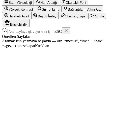
Satır Yüksekliği
Harf Aralığı
Okunaklı Font
Yüksek Kontrast
Gri Tonlama
Bağlantıların Altını Çiz
Hareketi Azalt
Büyük İmleç
Okuma Çizgisi
Sıfırla
Erişilebilirlik
ESC
Önerilen Sayfalar
Aramak için yazmaya başlayın — örn. “meclis”, “imar”, “ihale”.
↑
↓
gezin
↵
aç
esc
kapat
Kırıkhan